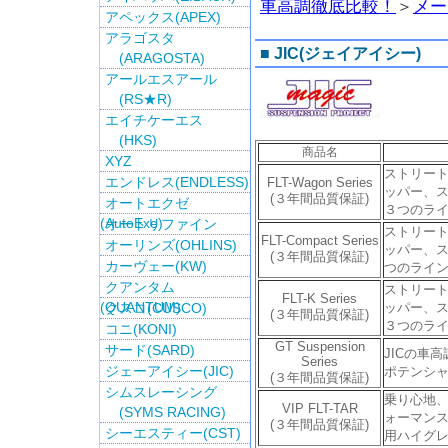
車高調徹底比較！
＞
メー
アペックス(APEX)
アラゴスタ
■ JIC(ジェイアイシー)
(ARAGOSTA)
アールエスアール
(RS★R)
エイチケーエス
(HKS)
商品名
XYZ
ストリー
エンドレス(ENDLESS)
FLT-Wagon Series
ッパー、
(３年間品質保証)
オートエクゼ
３つのラ
(AutoExe)
オートリファイン
ストリー
FLT-Compact Series
オーリンズ(OHLINS)
ッパー、
(３年間品質保証)
カーヴェー(KW)
つのライ
クアンタム
ストリー
FLT-K Series
(QUANTUM)
クスコ(CUSCO)
ッパー、
(３年間品質保証)
３つのラ
コニ(KONI)
GT Suspension
サード(SARD)
JICの車
Series
ジェーアイシー(JIC)
ポテンシ
(３年間品質保証)
シムスレーシング
乗り心地
VIP FLT-TAR
(SYMS RACING)
ォーマンス
(３年間品質保証)
シーエスティー(CST)
用ハイグ