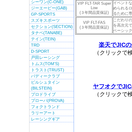
シーワン(C-ONE)
イベント
VIP FLT-TAR Super
ジーエービー(GAB)
Low
められる
(３年間品質保証)
るために
GP-SPORTS
こだわり
スズキスポーツ
VIP FLT-FAS
を高次元で
セクション(SECTION)
(３年間品質保証)
ベーシッ
タナベ(TANABE)
テイン(TEIN)
楽天でJIC
TRD
D-SPORT
（クリックで
戸田レーシング
トムス(TOM'S)
トラスト(TRUST)
バディークラブ
ビルシュタイン
ヤフオクでJI
(BILSTEIN)
（クリックで
プロドライブ
プローバ(PROVA)
フォクトランド
ラリーアート
レーシングギア